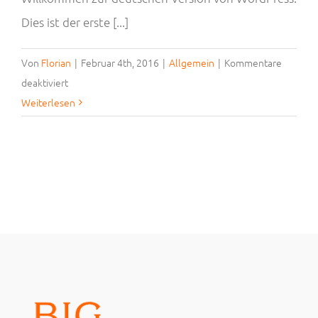
Dies ist der erste [...]
Von
Florian
|
Februar 4th, 2016
|
Allgemein
|
Kommentare
für
deaktiviert
[:de]Hallo
Weiterlesen
Welt!
[:en]Hello
World[:]