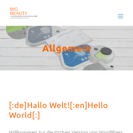
Zum
Inhalt
springen
Allgemein
[:de]Hallo Welt![:en]Hello
World[:]
Willkommen zur deutschen Version von WordPress.